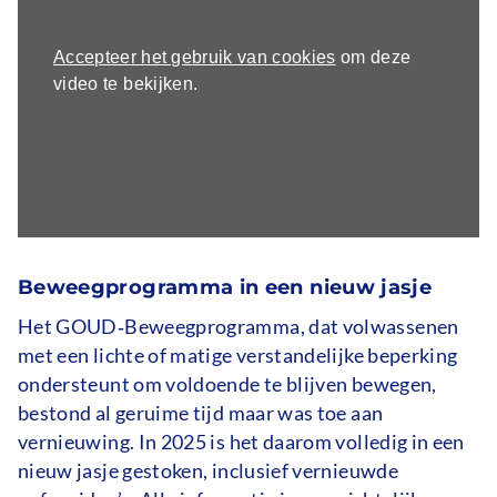
https://youtu.be/rFSuTPky94I?
si=4Qt-
Accepteer het gebruik van cookies
om deze
0r-
video te bekijken.
sWB1pRnHT
Beweegprogramma in een nieuw jasje
Het GOUD‑Beweegprogramma, dat volwassenen
met een lichte of matige verstandelijke beperking
ondersteunt om voldoende te blijven bewegen,
bestond al geruime tijd maar was toe aan
vernieuwing. In 2025 is het daarom volledig in een
nieuw jasje gestoken, inclusief vernieuwde