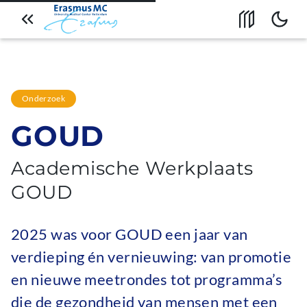
Naar artikeloverzicht
Open inhoud
Bekijk
Overslaan en naar de
inhoud gaan
Onderzoek
GOUD
Academische Werkplaats
GOUD
2025 was voor GOUD een jaar van
verdieping én vernieuwing: van promotie
en nieuwe meetrondes tot programma’s
die de gezondheid van mensen met een