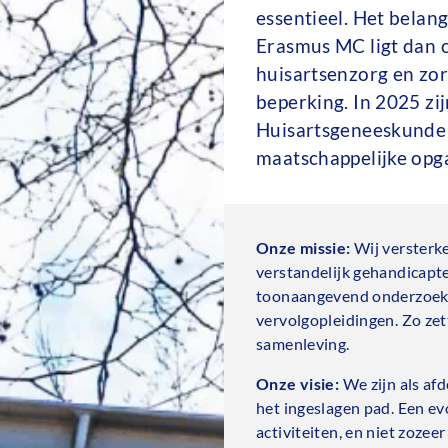
essentieel. Het belan
Erasmus MC ligt dan 
huisartsenzorg en zo
beperking. In 2025 zij
Huisartsgeneeskunde 
maatschappelijke opga
Onze missie:
Wij versterk
verstandelijk gehandicap
toonaangevend onderzoek, 
vervolgopleidingen. Zo ze
samenleving.
Onze visie:
We zijn als afd
het ingeslagen pad. Een ev
activiteiten, en niet zozee