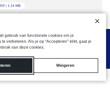
wnloaden
PDF | 1.14 MB
Cooki
t gebruik van functionele cookies om je
 te verbeteren. Als je op “Accepteren” klikt, gaat je
ebruik van deze cookies.
kers
 dienst
teren
Weigeren