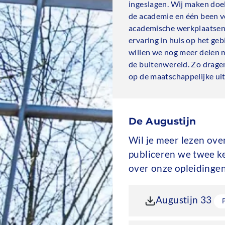
ingeslagen. Wij maken doe
de academie en één been v
academische werkplaatsen
ervaring in huis op het ge
willen we nog meer delen 
de buitenwereld. Zo drage
op de maatschappelijke ui
De Augustijn
Wil je meer lezen ove
publiceren we twee k
over onze opleidingen
Bestand
Bestand
do
Augustijn 33