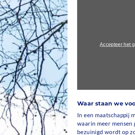
Externe
Link
video
naar
video:
https://youtu.be/gG
si=WGs1QgjpKp2uV3
Accepteer het g
Waar staan we voo
In een maatschappij m
waarin meer mensen 
bezuinigd wordt op zo