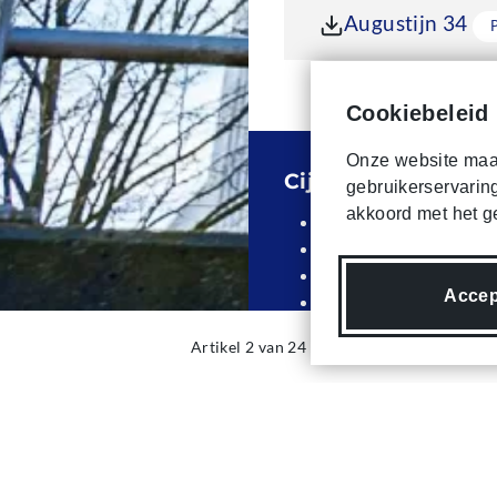
Bestand
Bestand
do
Augustijn 34
Cookiebeleid
Onze website maak
Cijfers 2025
gebruikerservaring
akkoord met het g
205 medewerkers
29 nieuwe medewer
17 medewerkers uit
Accep
138 publicaties
8 promoties
Artikel 2 van 24