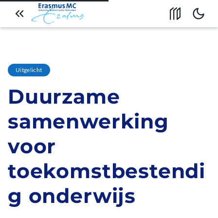
Naar artikeloverzicht
Open inhoud
Bekijk
Overslaan en naar de
inhoud gaan
Uitgelicht
Duurzame
samenwerking
voor
toekomstbestendi
g onderwijs