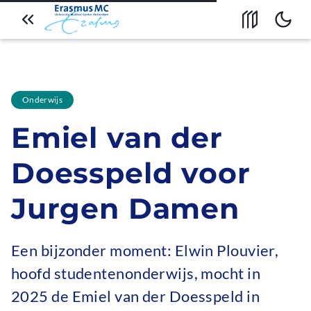
Naar artikeloverzicht
Open inhoud
Bekijk
Overslaan en naar de
inhoud gaan
Onderwijs
Emiel van der
Doesspeld voor
Jurgen Damen
Een bijzonder moment: Elwin Plouvier,
hoofd studentenonderwijs, mocht in
2025 de Emiel van der Doesspeld in