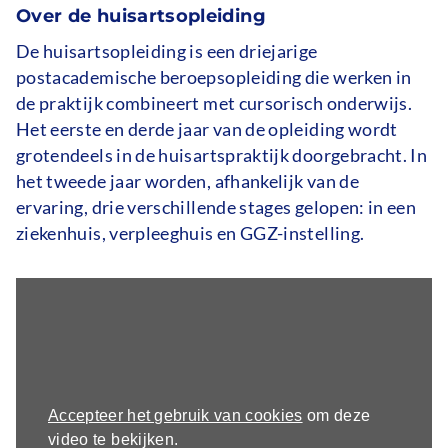
Over de huisartsopleiding
De huisartsopleiding is een driejarige
postacademische beroepsopleiding die werken in
de praktijk combineert met cursorisch onderwijs.
Het eerste en derde jaar van de opleiding wordt
grotendeels in de huisartspraktijk doorgebracht. In
het tweede jaar worden, afhankelijk van de
ervaring, drie verschillende stages gelopen: in een
ziekenhuis, verpleeghuis en GGZ-instelling.
Externe
Link
video
naar
video:
https://youtu.be/V2tmOFu0lrw
Accepteer het gebruik van cookies
om deze
video te bekijken.