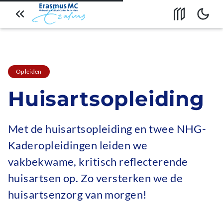
Naar artikeloverzicht
Open inhoud
Bekijk
Overslaan en naar de
inhoud gaan
Opleiden
Huisartsopleiding
Met de huisartsopleiding en twee NHG-
Kaderopleidingen leiden we
vakbekwame, kritisch reflecterende
huisartsen op. Zo versterken we de
huisartsenzorg van morgen!